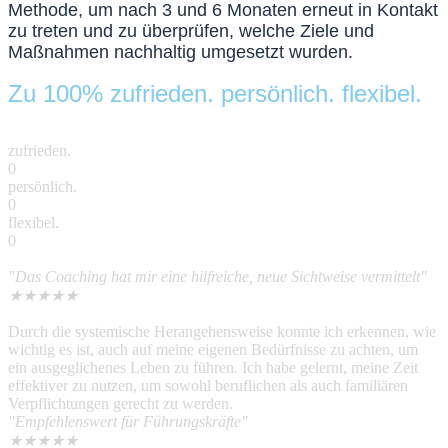
Methode, um nach 3 und 6 Monaten erneut in Kontakt
zu treten und zu überprüfen, welche Ziele und
Maßnahmen nachhaltig umgesetzt wurden.
Zu 100% zufrieden. persönlich. flexibel.
zufrieden.
0
persönlich.
0
flexibel.
0
"Das Coaching hat mir eine hilfreiche, neue Sichtweise vermittelt"
★
★
★
★
★
Durch die systemische Herangehensweise konnte ich erkennen, wie
wichtig es ist, auch auf meine eigenen Bedürfnisse zu achten, um
ein ausgeglichenes Leben zu führen. Ich habe gelernt, meine Zeit
effektiver zu nutzen, um sowohl beruflichen als auch familiären
Verpflichtungen gerecht zu werden.
"Empfehlenswert für Führungskräfte"
★
★
★
★
★