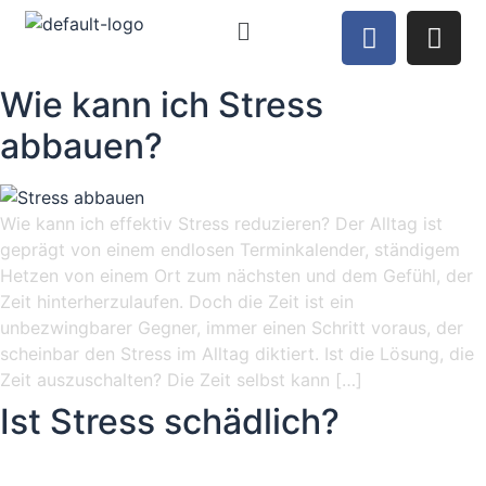
Wie kann ich Stress
abbauen?
Wie kann ich effektiv Stress reduzieren? Der Alltag ist
geprägt von einem endlosen Terminkalender, ständigem
Hetzen von einem Ort zum nächsten und dem Gefühl, der
Zeit hinterherzulaufen. Doch die Zeit ist ein
unbezwingbarer Gegner, immer einen Schritt voraus, der
scheinbar den Stress im Alltag diktiert. Ist die Lösung, die
Zeit auszuschalten? Die Zeit selbst kann […]
Ist Stress schädlich?