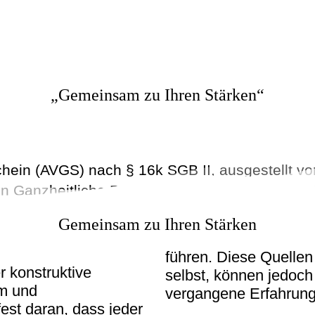
„Gemeinsam zu Ihren Stärken“
chein (AVGS) nach § 16k SGB II, ausgestellt v
en Ganzheitliche Beratung und Begleitung zu
1
Gemeinsam zu Ihren Stärken
führen. Diese Quelle
 konstruktive
selbst, können jedoc
um und
vergangene Erfahrunge
est daran, dass jeder