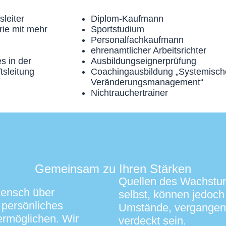
sleiter
Diplom-Kaufmann
rie mit mehr
Sportstudium
Personalfachkaufmann
ehrenamtlicher Arbeitsrichter
s in der
Ausbildungseignerprüfung
tsleitung
Coachingausbildung „Systemisch
Veränderungs­manage­ment“
Nichtrauchertrainer
Gemeinsam zu Ihren Stärken
Quellen des Wachstum
Mensch über
selbst, können jedoc
e persönliches
Umstände, vergangene
rmöglichen. Wir
verdeckt sein.