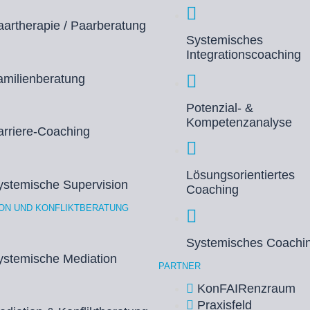
aartherapie / Paarberatung
Systemisches
Integrationscoaching
amilienberatung
Potenzial- &
Kompetenzanalyse
arriere-Coaching
Lösungsorientiertes
ystemische Supervision
Coaching
ION UND KONFLIKTBERATUNG
Systemisches Coachi
ystemische Mediation
PARTNER
KonFAIRenzraum
Praxisfeld