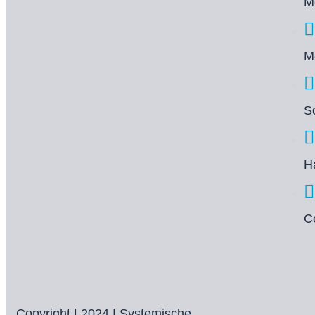
M
M
S
H
C
Copyright | 2024 | Systemische