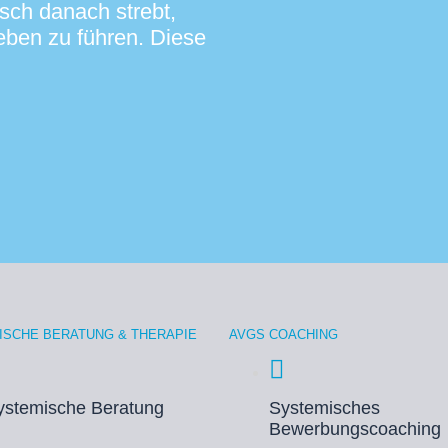
sch danach strebt,
Leben zu führen. Diese
ISCHE BERATUNG & THERAPIE
AVGS COACHING
ystemische Beratung
Systemisches
Bewerbungscoaching