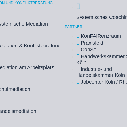
ION UND KONFLIKTBERATUNG
Systemisches Coachi
ystemische Mediation
PARTNER
KonFAIRenzraum
Praxisfeld
ediation & Konfliktberatung
ConSol
Handwerkskammer 
Köln
ediation am Arbeitsplatz
Industrie- und
Handelskammer Köln
Jobcenter Köln / Rhe
chulmediation
andelsmediation