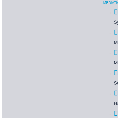
MEDIAT
S
M
M
S
H