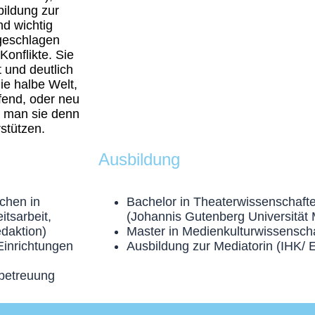
ildung zur
nd wichtig
 geschlagen
onflikte. Sie
 und deutlich
die halbe Welt,
fend, oder neu
nn man sie denn
rstützen.
Ausbildung
ichen in
Bachelor in Theaterwissenschaft
itsarbeit,
(Johannis Gutenberg Universität 
daktion)
Master in Medienkulturwissenscha
 Einrichtungen
Ausbildung zur Mediatorin (IHK/
betreuung