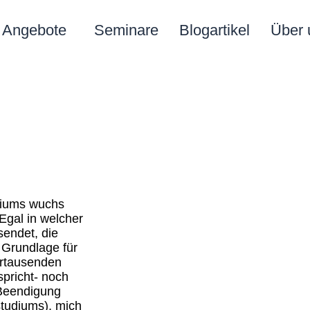
Angebote
Seminare
Blogartikel
Über 
diums wuchs
Egal in welcher
sendet, die
e Grundlage für
hrtausenden
spricht- noch
 Beendigung
tudiums), mich